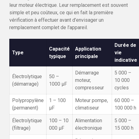
leur moteur électrique. Leur remplacement est souvent
simple et peu coûteux, ce qui en fait la première
vérification à effectuer avant d’envisager un
remplacement complet de l’appareil.
Durée de
Capacité
Application
Type
vie
typique
principale
indicative
Démarrage
5 000 –
Électrolytique
50 –
moteur,
10 000
(démarrage)
1000 µF
compresseur
cycles
Polypropylène
1 – 100
Moteur pompe,
60 000 –
(permanent)
µF
climatiseur
100 000 h
Électrolytique
100 – 10
Alimentation
5 000 –
(filtrage)
000 µF
électronique
15 000 h