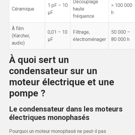
Découplage
1 pF – 10
> 100 000
Céramique
haute
µF
h
fréquence
À film
0,01 – 10
Filtrage,
50 000 –
(Kärcher,
µF
électroménager
80 000 h
audio)
À quoi sert un
condensateur sur un
moteur électrique et une
pompe ?
Le condensateur dans les moteurs
électriques monophasés
Pourquoi un moteur monophasé ne peut-il pas