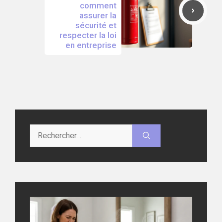
comment
assurer la
sécurité et
respecter la loi
en entreprise
Rechercher :