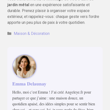
jardin métal
en une expérience satisfaisante et
durable. Prenez plaisir à organiser votre espace
extérieur, et rappelez-vous : chaque geste vers l’ordre
apporte un peu plus de paix à votre quotidien.
Catégories
Maison & Décoration
Emma Delaunay
Hello, moi c’est Emma ! J’ai créé Angeleye.fr pour
partager ce que j’aime : une maison douce, un
quotidien apaisé, des idées simples pour se sentir bien
chez soi... et avec soi. Ici, je vous parle de déco, bien-