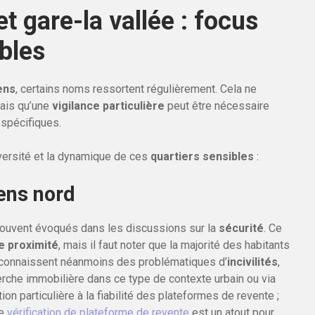
t gare-la vallée : focus
ibles
ens
, certains noms ressortent régulièrement. Cela ne
mais qu’une
vigilance particulière
peut être nécessaire
 spécifiques.
versité et la dynamique de ces
quartiers sensibles
:
ens nord
souvent évoqués dans les discussions sur la
sécurité
. Ce
de proximité
, mais il faut noter que la majorité des habitants
 connaissent néanmoins des problématiques d’
incivilités
,
rche immobilière dans ce type de contexte urbain ou via
tion particulière à la fiabilité des plateformes de revente ;
de
vérification de plateforme de revente
est un atout pour