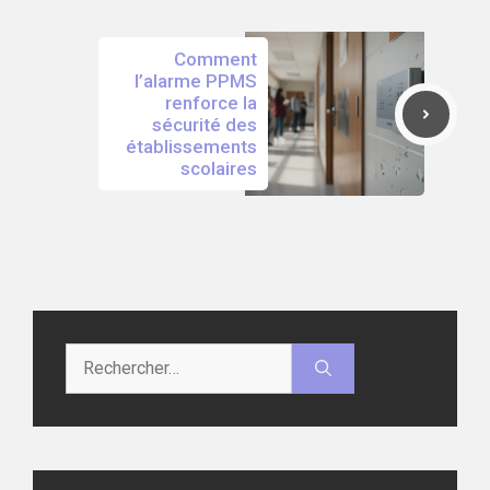
Comment
l’alarme PPMS
renforce la
sécurité des
établissements
scolaires
Rechercher :