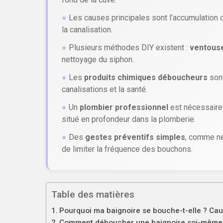
●
Les causes principales sont l’accumulation
la canalisation.
●
Plusieurs méthodes DIY existent :
ventouse
nettoyage du siphon.
●
Les
produits chimiques déboucheurs
sont
canalisations et la santé.
●
Un
plombier professionnel
est nécessaire
situé en profondeur dans la plomberie.
●
Des
gestes préventifs simples
, comme ne
de limiter la fréquence des bouchons.
Table des matières
Pourquoi ma baignoire se bouche-t-elle ? Cau
Comment déboucher une baignoire soi-même :