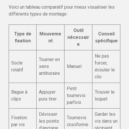
Voici un tableau comparatif pour mieux visualiser les
différents types de montage :
Outil
Type de
Mouveme
Conseil
nécessair
fixation
nt
spécifique
e
Ne pas
Tourner en
Socle
forcer,
sens
Manuel
rotatif
écouter le
antihoraire
clic
Petit
Bague à
Appuyer
Trouver le
tournevis
clips
puis tirer
loquet
parfois
Dévisser
Garder les
Fixation
Tournevis
les points
vis dans un
par vis
cruciforme
d’ancrage
récipient