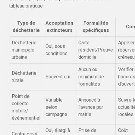
tableau pratique.
Type de
Acceptation
Formalités
Con
déchetterie
extincteurs
spécifiques
Déchetterie
Carte
Appeler
Oui, sous
municipale
résident/Preuve
réserve
conditions
urbaine
domicile
créneau
Aucun ou
Vérifier
Déchetterie
Souvent oui
minimum de
horaire
rurale
formalités
d’ouvert
Point de
Variable
Annoncé à
Suivre l
collecte
selon
l’avance par
actualit
mobile/
campagne
mairie
locales
événementiel
Oui, élargi à
Prise de
Coût
Centre privé