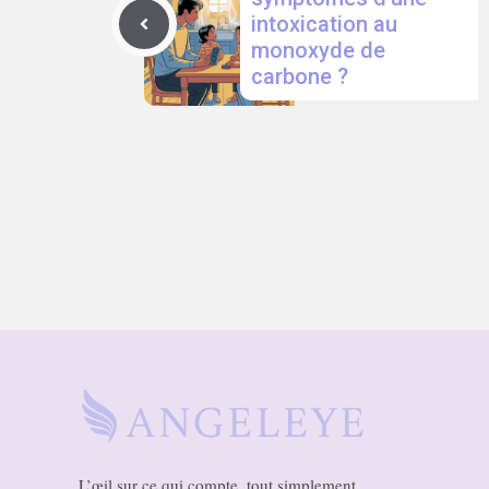
intoxication au
monoxyde de
carbone ?
L’œil sur ce qui compte, tout simplement.