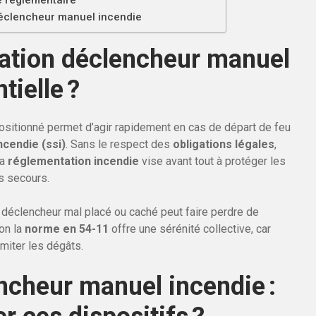
é réglementaire
déclencheur manuel incendie
tation déclencheur manuel
tielle ?
sitionné permet d’agir rapidement en cas de départ de feu
ncendie (ssi)
. Sans le respect des
obligations légales
,
La
réglementation incendie
vise avant tout à protéger les
es secours.
n déclencheur mal placé ou caché peut faire perdre de
on la
norme en 54-11
offre une sérénité collective, car
miter les dégâts.
ncheur manuel incendie :