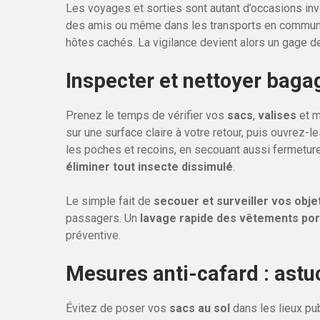
Les voyages et sorties sont autant d’occasions invol
des amis ou même dans les transports en commun,
hôtes cachés. La vigilance devient alors un gage de 
Inspecter et nettoyer baga
Prenez le temps de vérifier vos
sacs
,
valises
et m
sur une surface claire à votre retour, puis ouvre
les poches et recoins, en secouant aussi fermetur
éliminer tout insecte dissimulé
.
Le simple fait de
secouer et surveiller vos obje
passagers. Un
lavage rapide des vêtements port
préventive.
Mesures anti-cafard : ast
Évitez de poser vos
sacs au sol
dans les lieux pub