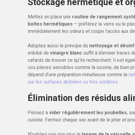
Stockage hermétique et org
Mettez en place une
routine de rangement syst
boîtes hermétiques
— préférez le verre ou le pla
immédiatement les odeurs et coupe l’accès aux de
Adoptez aussi le principe du
nettoyage et désinf
imbibé de
vinaigre blanc
suffit à éliminer traces 
cafards de trouver ce qu’ils recherchent. Il est é
vos pièces sensibles comme la cuisine, de bien prépa
dépend d’une préparation minutieuse comme le
ne
sur les surfaces abîmées ou très sombres
.
Élimination des résidus ali
Pensez à
vider régulièrement les poubelles
, s
cuisine. Fermez chaque sac avant de le jeter et pr
N’oubliez pas non plus le
lavage de la vaisselle
a