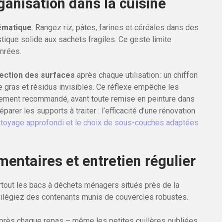
anisation dans la cuisine
ématique
. Rangez riz, pâtes, farines et céréales dans des
stique solide aux sachets fragiles. Ce geste limite
nrées.
ection des surfaces
après chaque utilisation : un chiffon
de gras et résidus invisibles. Ce réflexe empêche les
galement recommandé, avant toute remise en peinture dans
rer les supports à traiter : l’efficacité d’une rénovation
ttoyage approfondi et le choix de sous-couches adaptées
mentaires et entretien régulier
urtout les bacs à déchets ménagers situés près de la
ivilégiez des contenants munis de couvercles robustes.
près chaque repas – même les petites cuillères oubliées