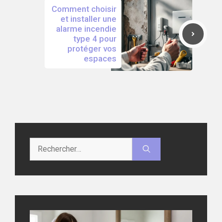
Comment choisir
et installer une
alarme incendie
type 4 pour
protéger vos
espaces
Rechercher :