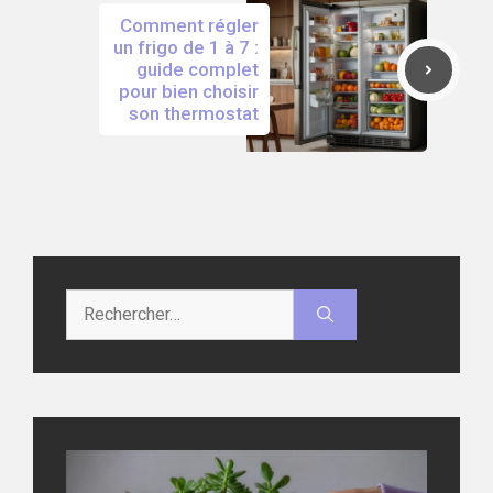
Comment régler
un frigo de 1 à 7 :
guide complet
pour bien choisir
son thermostat
Rechercher :