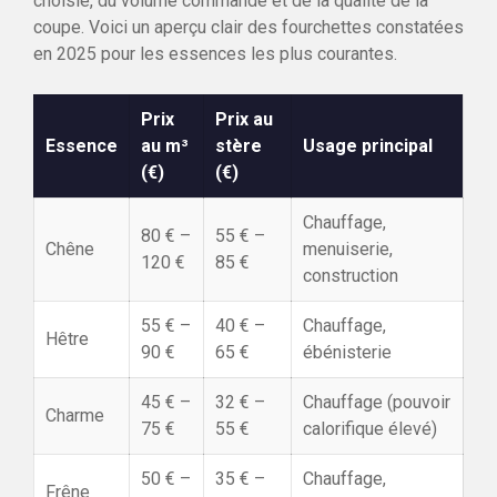
choisie, du volume commandé et de la qualité de la
coupe. Voici un aperçu clair des fourchettes constatées
en 2025 pour les essences les plus courantes.
Prix
Prix au
Essence
au m³
stère
Usage principal
(€)
(€)
Chauffage,
80 € –
55 € –
Chêne
menuiserie,
120 €
85 €
construction
55 € –
40 € –
Chauffage,
Hêtre
90 €
65 €
ébénisterie
45 € –
32 € –
Chauffage (pouvoir
Charme
75 €
55 €
calorifique élevé)
50 € –
35 € –
Chauffage,
Frêne