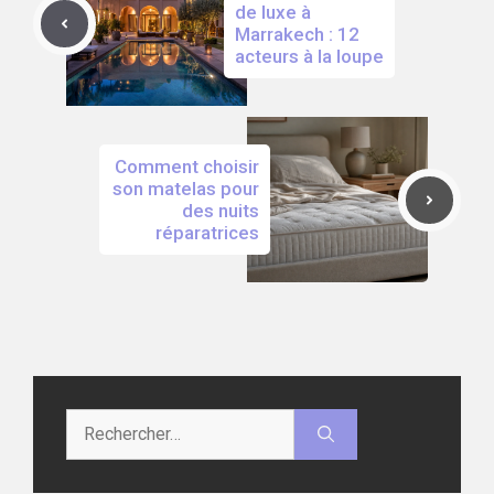
de luxe à
Marrakech : 12
acteurs à la loupe
Comment choisir
son matelas pour
des nuits
réparatrices
Rechercher :