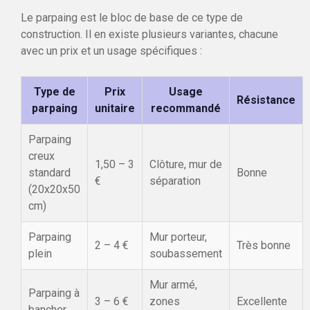
Le parpaing est le bloc de base de ce type de
construction. Il en existe plusieurs variantes, chacune
avec un prix et un usage spécifiques :
Type de
Prix
Usage
Résistance
parpaing
unitaire
recommandé
Parpaing
creux
1,50 – 3
Clôture, mur de
standard
Bonne
€
séparation
(20x20x50
cm)
Parpaing
Mur porteur,
2 – 4 €
Très bonne
plein
soubassement
Mur armé,
Parpaing à
3 – 6 €
zones
Excellente
bancher