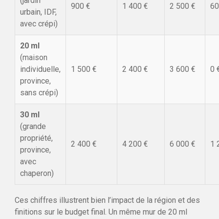
(jardin
900 €
1 400 €
2 500 €
60
urbain, IDF,
avec crépi)
20 ml
(maison
individuelle,
1 500 €
2 400 €
3 600 €
0 
province,
sans crépi)
30 ml
(grande
propriété,
2 400 €
4 200 €
6 000 €
1 
province,
avec
chaperon)
Ces chiffres illustrent bien l’impact de la région et des
finitions sur le budget final. Un même mur de 20 ml