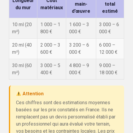
Longueur
Coût
main-
total
du mur
matériaux
d’œuvre
estimé
10 ml (20
1 000 – 1
1 600 – 3
3 000 – 6
m²)
800 €
000 €
000 €
20 ml (40
2 000 – 3
3 200 – 6
6 000 –
m²)
600 €
000 €
12 000 €
30 ml (60
3 000 – 5
4 800 – 9
9 000 –
m²)
400 €
000 €
18 000 €
Attention
Ces chiffres sont des estimations moyennes
basées sur les prix constatés en France. Ils ne
remplacent pas un devis personnalisé établi par
un professionnel qui aura évalué votre terrain,
vos besoins et les contraintes locales. Les prix