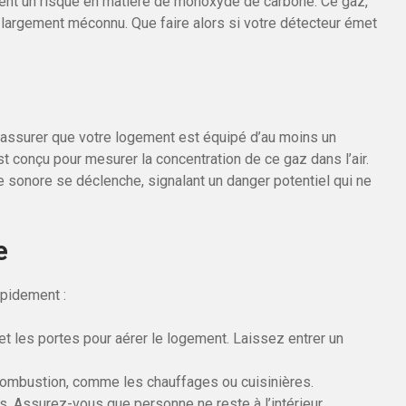
ent un risque en matière de monoxyde de carbone. Ce gaz,
e largement méconnu. Que faire alors si votre détecteur émet
 assurer que votre logement est équipé d’au moins un
 conçu pour mesurer la concentration de ce gaz dans l’air.
e sonore se déclenche, signalant un danger potentiel qui ne
e
apidement :
 les portes pour aérer le logement. Laissez entrer un
à combustion, comme les chauffages ou cuisinières.
 Assurez-vous que personne ne reste à l’intérieur.