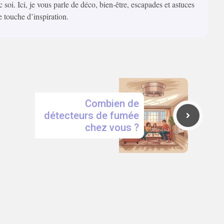
c soi. Ici, je vous parle de déco, bien-être, escapades et astuces
e touche d’inspiration.
Combien de
détecteurs de fumée
chez vous ?