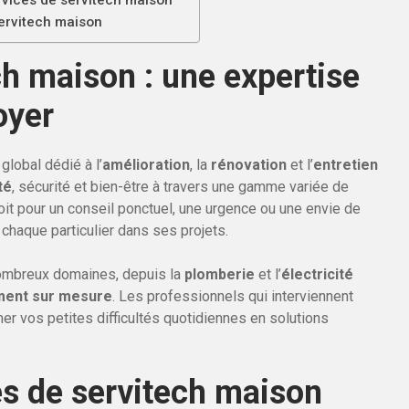
vices de servitech maison
servitech maison
ch maison : une expertise
oyer
lobal dédié à l’
amélioration
, la
rénovation
et l’
entretien
té
, sécurité et bien-être à travers une gamme variée de
it pour un conseil ponctuel, une urgence ou une envie de
chaque particulier dans ses projets.
ombreux domaines, depuis la
plomberie
et l’
électricité
ent sur mesure
. Les professionnels qui interviennent
er vos petites difficultés quotidiennes en solutions
es de servitech maison