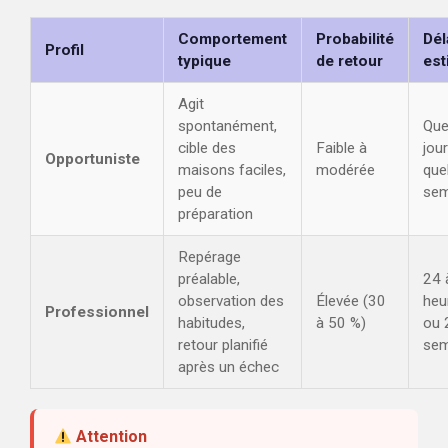
Comportement
Probabilité
Dél
Profil
typique
de retour
est
Agit
spontanément,
Que
cible des
Faible à
jou
Opportuniste
maisons faciles,
modérée
que
peu de
sem
préparation
Repérage
préalable,
24 
observation des
Élevée (30
heu
Professionnel
habitudes,
à 50 %)
ou 
retour planifié
sem
après un échec
Attention