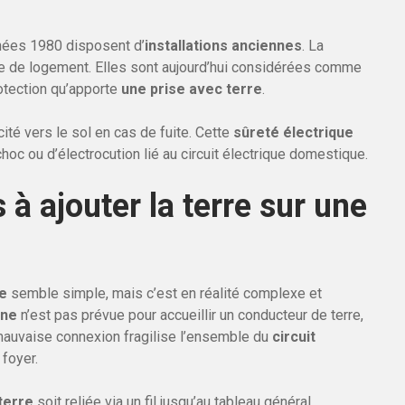
nées 1980 disposent d’
installations anciennes
. La
e de logement. Elles sont aujourd’hui considérées comme
rotection qu’apporte
une prise avec terre
.
cité vers le sol en cas de fuite. Cette
sûreté électrique
hoc ou d’électrocution lié au circuit électrique domestique.
 à ajouter la terre sur une
re
semble simple, mais c’est en réalité complexe et
nne
n’est pas prévue pour accueillir un conducteur de terre,
 mauvaise connexion fragilise l’ensemble du
circuit
 foyer.
terre
soit reliée via un fil jusqu’au tableau général.