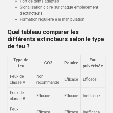
Port de gants adaptés
Signalisation claire sur chaque emplacement
d’extincteurs
Formation régulière à la manipulation
Quel tableau comparer les
différents extincteurs selon le type
de feu ?
Type de
Eau
CO2
Poudre
feu
pulvérisée
Feux de
Non
Efficace
Efficace
classe A
recommandé
Feux de
Efficace
Efficace
Inefficace
classe B
Feux
Efficace
Efficace
Inefficace