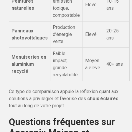
Peintures
émission
10-15
Élevé
naturelles
toxique,
ans
compostable
Production
Panneaux
20-25
d’énergie
Élevé
photovoltaïques
ans
verte
Faible
Menuiseries en
impact,
Moyen
aluminium
40+ ans
grande
à élevé
recyclé
recyclabilité
Ce type de comparaison appuie la réflexion quant aux
solutions à privilégier et favorise des
choix éclairés
tout au long de votre projet.
Questions fréquentes sur