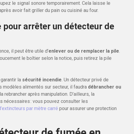
oupez le signal sonore temporairement. Cela laisse le
ès avoir fait griller du pain ou cuisiné au four.
e pour arrêter un détecteur de
nce, il peut être utile d’
enlever ou de remplacer la pile
.
ucement le boîtier selon la notice, puis retirez la pile
garantir la
sécurité incendie
. Un détecteur privé de
ns modèles alimentés sur secteur, il faudra
débrancher ou
a rebrancher après manipulation. D’ailleurs, la
ls nécessaires : vous pouvez consulter les
d’extincteurs par mètre carré
pour assurer une protection
étecteur de fumée en