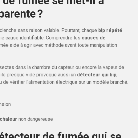
 de fumée se met-il à
parente ?
lenche sans raison valable. Pourtant, chaque
bip répété
e cause identifiable. Comprendre les
causes de
mée aide à agir avec méthode avant toute manipulation
insectes dans la chambre du capteur ou encore la vapeur de
 pile presque vide provoque aussi un
détecteur qui bip
,
u de vérifier l’alimentation électrique sur un modèle branché.
nsion
 chaleur
non dangereuse
étecteur de fumée qui se