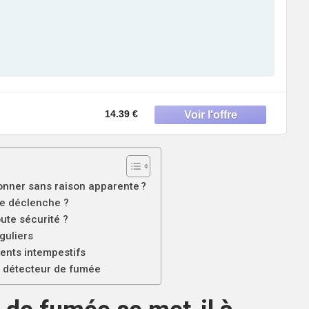
14.39 €
onner sans raison apparente ?
se déclenche ?
ute sécurité ?
guliers
ents intempestifs
n détecteur de fumée