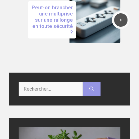
Peut-on brancher
une multiprise
sur une rallonge
en toute sécurité
?
Rechercher :