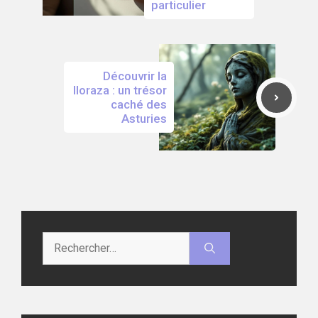
particulier
Découvrir la
lloraza : un trésor
caché des
Asturies
Rechercher :