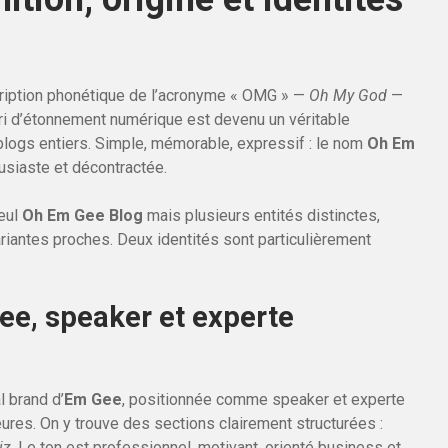
ription phonétique de l’acronyme « OMG » —
Oh My God
—
cri d’étonnement numérique est devenu un véritable
 blogs entiers. Simple, mémorable, expressif : le nom
Oh Em
siaste et décontractée.
seul
Oh Em Gee Blog
mais plusieurs entités distinctes,
variantes proches. Deux identités sont particulièrement
e, speaker et experte
l brand d’
Em Gee
, positionnée comme speaker et experte
res. On y trouve des sections clairement structurées :
iz
. Le ton est professionnel, motivant, orienté business et