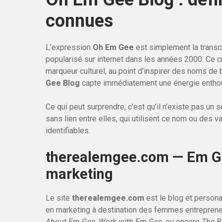
connues
L’expression
Oh Em Gee
est simplement la transc
popularisé sur internet dans les années 2000. Ce 
marqueur culturel, au point d’inspirer des noms de
Gee Blog
capte immédiatement une énergie enthou
Ce qui peut surprendre, c’est qu’il n’existe pas un 
sans lien entre elles, qui utilisent ce nom ou des 
identifiables.
therealemgee.com — Em Ge
marketing
Le site
therealemgee.com
est le blog et persona
en marketing à destination des femmes entrepreneu
About Em Gee
,
Work with Em Gee
, ou encore
The B