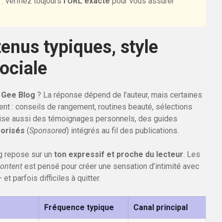
: vérifiez toujours
l’URL exacte
pour vous assurer
enus typiques, style
sociale
 Gee Blog
? La réponse dépend de l’auteur, mais certaines
ent : conseils de rangement, routines beauté, sélections
ise aussi des témoignages personnels, des guides
orisés
(
Sponsored
) intégrés au fil des publications.
og repose sur un
ton expressif et proche du lecteur
. Les
ontent
est pensé pour créer une sensation d’intimité avec
t parfois difficiles à quitter.
Fréquence typique
Canal principal