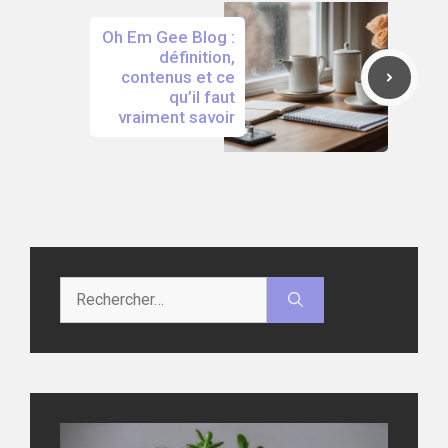
Oh Em Gee Blog :
définition,
contenus et ce
qu’il faut
vraiment savoir
Rechercher :