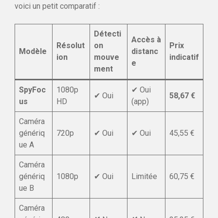
voici un petit comparatif :
Détecti
Accès à
Résolut
on
Prix
Modèle
distanc
ion
mouve
indicatif
e
ment
SpyFoc
1080p
✔ Oui
✔ Oui
58,67 €
us
HD
(app)
Caméra
génériq
720p
✔ Oui
✔ Oui
45,55 €
ue A
Caméra
génériq
1080p
✔ Oui
Limitée
60,75 €
ue B
Caméra