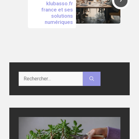
klubasso.fr
france et ses
solutions
numériques
Rechercher :