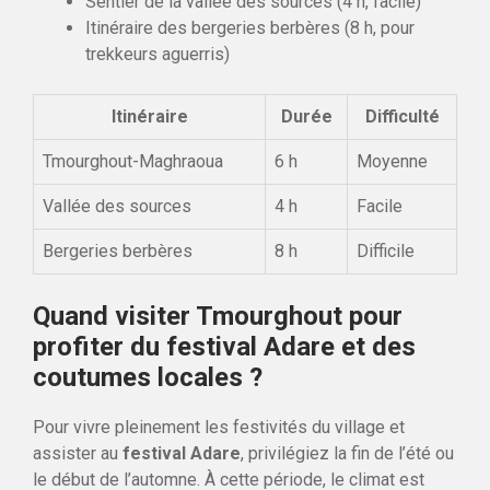
Sentier de la vallée des sources (4 h, facile)
Itinéraire des bergeries berbères (8 h, pour
trekkeurs aguerris)
Itinéraire
Durée
Difficulté
Tmourghout-Maghraoua
6 h
Moyenne
Vallée des sources
4 h
Facile
Bergeries berbères
8 h
Difficile
Quand visiter Tmourghout pour
profiter du festival Adare et des
coutumes locales ?
Pour vivre pleinement les festivités du village et
assister au
festival Adare
, privilégiez la fin de l’été ou
le début de l’automne. À cette période, le climat est